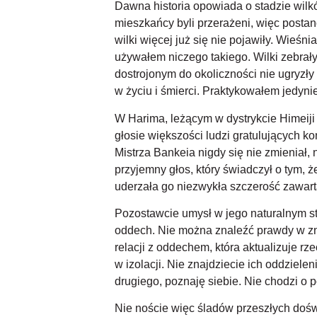
Dawna historia opowiada o stadzie wilkó
mieszkańcy byli przerażeni, więc postan
wilki więcej już się nie pojawiły. Wieśn
używałem niczego takiego. Wilki zebrały
dostrojonym do okoliczności nie ugryzł
w życiu i śmierci. Praktykowałem jedynie
W Harima, leżącym w dystrykcie Himeiji ż
głosie większości ludzi gratulujących k
Mistrza Bankeia nigdy się nie zmieniał, 
przyjemny głos, który świadczył o tym,
uderzała go niezwykła szczerość zawa
Pozostawcie umysł w jego naturalnym st
oddech. Nie można znaleźć prawdy w zna
relacji z oddechem, która aktualizuje rz
w izolacji. Nie znajdziecie ich oddziel
drugiego, poznaję siebie. Nie chodzi o 
Nie noście więc śladów przeszłych dośw