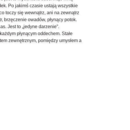
k. Po jakimś czasie ustają wszystkie
co toczy się wewnątrz, ani na zewnątrz
r, brzęczenie owadów, płynący potok.
s. Jest to „jedyne darzenie”.
za każdym płynącym oddechem. Stałe
atem zewnętrznym, pomiędzy umysłem a