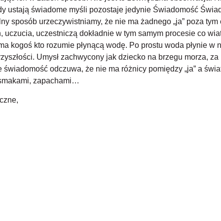
dy ustają świadome myśli pozostaje jedynie Świadomość Świade
alny sposób urzeczywistniamy, że nie ma żadnego „ja” poza tym 
 uczucia, uczestniczą dokładnie w tym samym procesie co wiat
 ma kogoś kto rozumie płynącą wodę. Po prostu woda płynie w na
przyszłości. Umysł zachwycony jak dziecko na brzegu morza, 
 świadomość odczuwa, że nie ma różnicy pomiędzy „ja” a świ
, smakami, zapachami…
iczne,