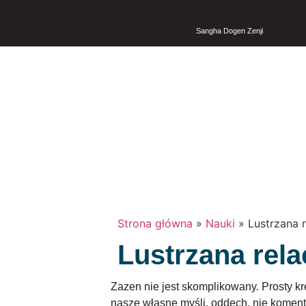
Sangha Dogen Zenji
Strona główna
»
Nauki
»
Lustrzana r
Lustrzana rela
Zazen nie jest skomplikowany. Prosty k
nasze własne myśli, oddech, nie komentu