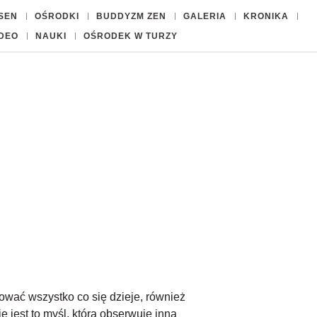
ISEN
OŚRODKI
BUDDYZM ZEN
GALERIA
KRONIKA
IDEO
NAUKI
OŚRODEK W TURZY
ować wszystko co się dzieje, również
 jest to myśl, która obserwuje inną