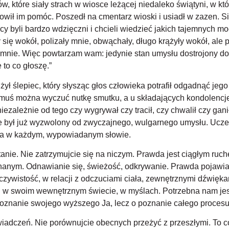
w, które siały strach w wiosce leżącej niedaleko świątyni, w kt
owił im pomóc. Poszedł na cmentarz wioski i usiadł w zazen. Si
iacy byli bardzo wdzięczni i chcieli wiedzieć jakich tajemnych m
 się wokół, polizały mnie, obwąchały, długo krążyły wokół, al
y mnie. Więc powtarzam wam: jedynie stan umysłu dostrojony d
 to co głoszę.”
ył ślepiec, który słysząc głos człowieka potrafił odgadnąć jego
omuś można wyczuć nutkę smutku, a u składających kondolencje 
niezależnie od tego czy wygrywał czy tracił, czy chwalił czy gan
 że był już wyzwolony od zwyczajnego, wulgarnego umysłu. Ucz
rta w każdym, wypowiadanym słowie.
anie. Nie zatrzymujcie się na niczym. Prawda jest ciągłym ruc
nym. Odnawianie się, świeżość, odkrywanie. Prawda pojawia si
eczywistość, w relacji z odczuciami ciała, zewnętrznymi dźwięka
eni w swoim wewnętrznym świecie, w myślach. Potrzebna nam jest
poznanie swojego wyższego Ja, lecz o poznanie całego procesu 
iadczeń. Nie porównujcie obecnych przeżyć z przeszłymi. To co