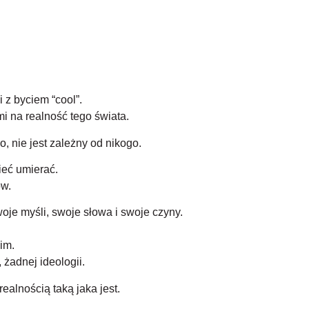
 z byciem “cool”.
i na realność tego świata.
, nie jest zależny od nikogo.
ieć umierać.
ów.
oje myśli, swoje słowa i swoje czyny.
im.
 żadnej ideologii.
ealnością taką jaka jest.