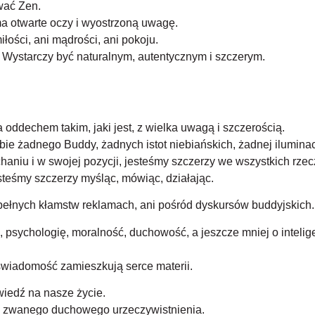
wać Zen.
ma otwarte oczy i wyostrzoną uwagę.
łości, ani mądrości, ani pokoju.
. Wystarczy być naturalnym, autentycznym i szczerym.
ddechem takim, jaki jest, z wielka uwagą i szczerością.
bie żadnego Buddy, żadnych istot niebiańskich, żadnej iluminac
aniu i w swojej pozycji, jesteśmy szczerzy we wszystkich rzec
steśmy szczerzy myśląc, mówiąc, działając.
 pełnych kłamstw reklamach, ani pośród dyskursów buddyjskich.
gię, psychologię, moralność, duchowość, a jeszcze mniej o inteli
wiadomość zamieszkują serce materii.
iedź na nasze życie.
k zwanego duchowego urzeczywistnienia.