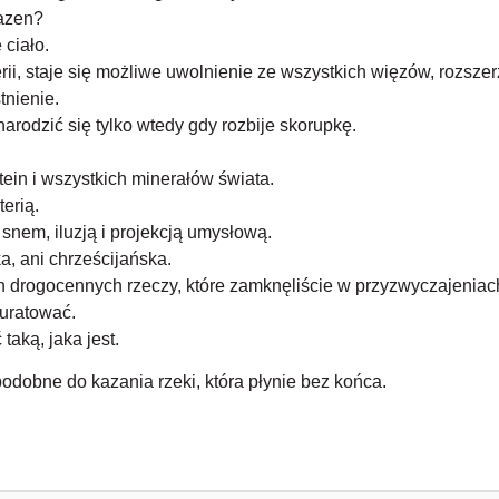
azen?
ciało.
ii, staje się możliwe uwolnienie ze wszystkich więzów, rozsz
tnienie.
narodzić się tylko wtedy gdy rozbije skorupkę.
tein i wszystkich minerałów świata.
erią.
 snem, iluzją i projekcją umysłową.
ka, ani chrześcijańska.
h drogocennych rzeczy, które zamknęliście w przyzwyczajeniach
 uratować.
taką, jaka jest.
podobne do kazania rzeki, która płynie bez końca.