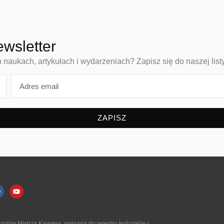
ewsletter
aukach, artykułach i wydarzeniach? Zapisz się do naszej list
ZAPISZ
niów Mistrza Kaisena, wpisaną do rejestru kościołów i