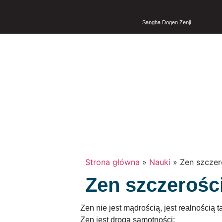
Sangha Dogen Zenji
Strona główna
»
Nauki
»
Zen szczer
Zen szczerości
Zen nie jest mądrością, jest realnością ta
Zen jest drogą samotności: