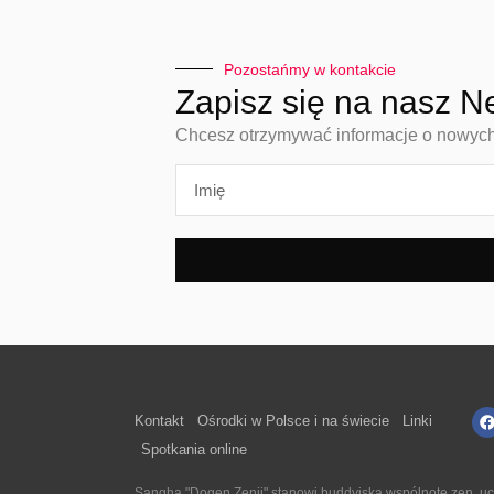
Pozostańmy w kontakcie
Zapisz się na nasz N
Chcesz otrzymywać informacje o nowych n
Kontakt
Ośrodki w Polsce i na świecie
Linki
Spotkania online
Sangha "Dogen Zenji" stanowi buddyjską wspólnotę zen, ucz