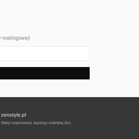
y mailingowej!
zenstyle.pl
Sklep inspirowany Japonią i estetyką Zen.