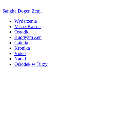
Sangha Dogen Zenji
Wydarzenia
Mistrz Kaisen
Ośrodki
Buddyzm Zen
Galeria
Kronika
Video
Nauki
Ośrodek w Turzy