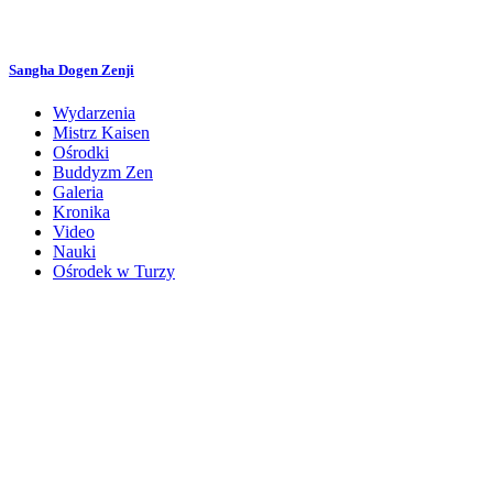
Przejdź
do
treści
Sangha Dogen Zenji
Wydarzenia
Mistrz Kaisen
Ośrodki
Buddyzm Zen
Galeria
Kronika
Video
Nauki
Ośrodek w Turzy