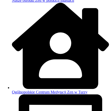
Nasze ośrodki Zen w polskich miastach
Ogólnopolskie Centrum Medytacji Zen w Turzy