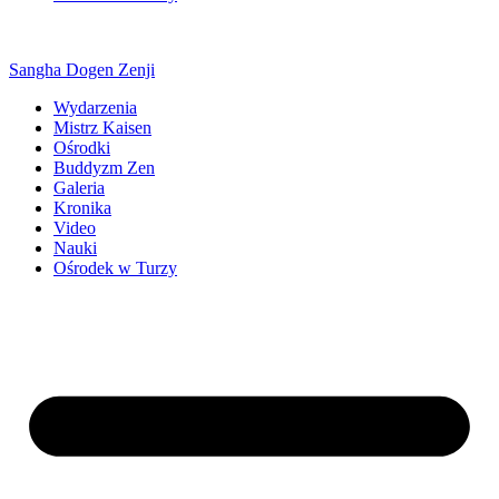
Sangha Dogen Zenji
Wydarzenia
Mistrz Kaisen
Ośrodki
Buddyzm Zen
Galeria
Kronika
Video
Nauki
Ośrodek w Turzy