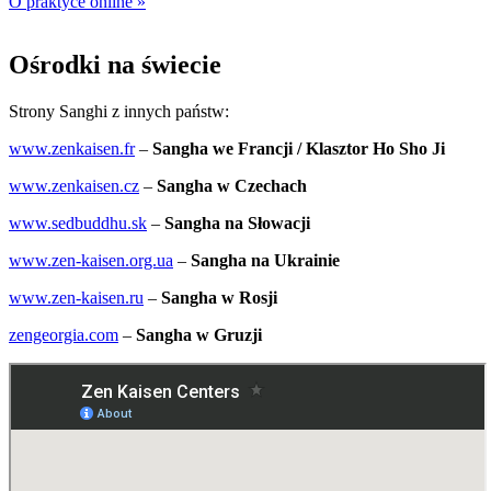
O praktyce online »
Ośrodki na świecie
Strony Sanghi z innych państw:
www.zenkaisen.fr
–
Sangha we Francji / Klasztor Ho Sho Ji
www.zenkaisen.cz
–
Sangha w Czechach
www.sedbuddhu.sk
–
Sangha na Słowacji
www.zen-kaisen.org.ua
–
Sangha na Ukrainie
www.zen-kaisen.ru
–
Sangha w Rosji
zengeorgia.com
–
Sangha w Gruzji