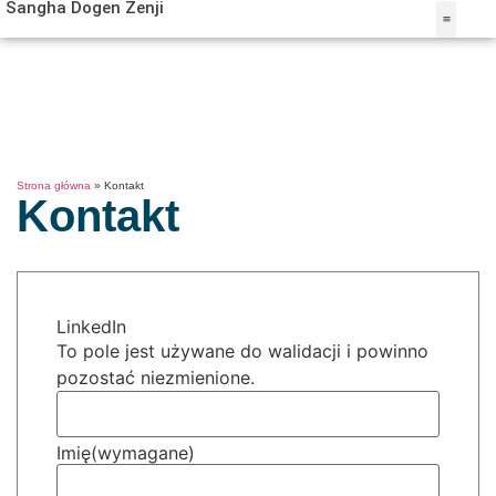
Sangha Dogen Zenji
MISTRZ KAI
BUDDYZM ZEN
OŚRODEK W TUR
Strona główna
»
Kontakt
Kontakt
LinkedIn
To pole jest używane do walidacji i powinno
pozostać niezmienione.
Imię
(wymagane)