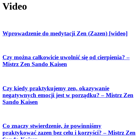
Video
Wprowadzenie do medytacji Zen (Zazen) [wideo]
Czy można całkowicie uwolnić się od cierpienia? –
Mistrz Zen Sando Kaisen
Czy kiedy praktykujemy zen, okazywanie
negatywnych emocji jest w porządku? – Mistrz Zen
Sando Kaisen
Co znaczy stwierdzenie, że powinniśmy
praktykować zazen bez celu i korzyści? – Mistrz Zen