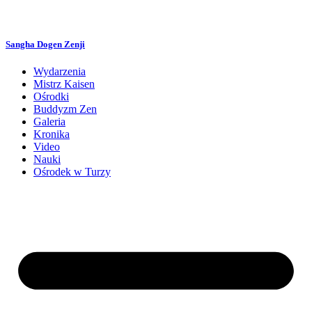
Przejdź
do
treści
Sangha Dogen Zenji
Wydarzenia
Mistrz Kaisen
Ośrodki
Buddyzm Zen
Galeria
Kronika
Video
Nauki
Ośrodek w Turzy