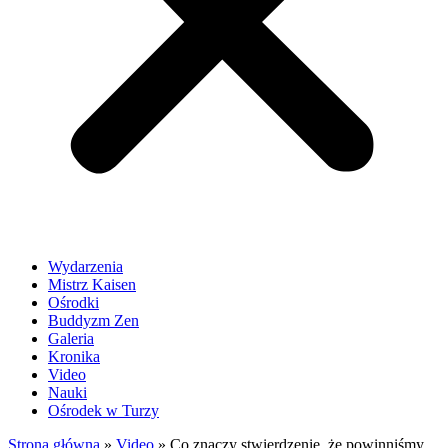
Wydarzenia
Mistrz Kaisen
Ośrodki
Buddyzm Zen
Galeria
Kronika
Video
Nauki
Ośrodek w Turzy
Strona główna
»
Video
»
Co znaczy stwierdzenie, że powinniśmy