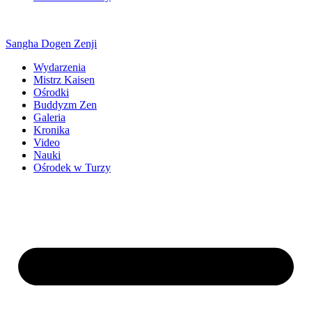
Sangha Dogen Zenji
Wydarzenia
Mistrz Kaisen
Ośrodki
Buddyzm Zen
Galeria
Kronika
Video
Nauki
Ośrodek w Turzy