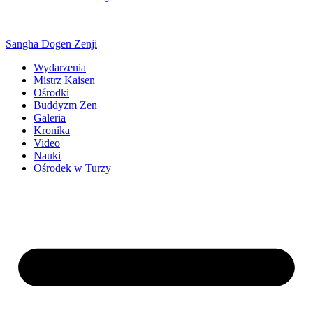
Sangha Dogen Zenji
Wydarzenia
Mistrz Kaisen
Ośrodki
Buddyzm Zen
Galeria
Kronika
Video
Nauki
Ośrodek w Turzy