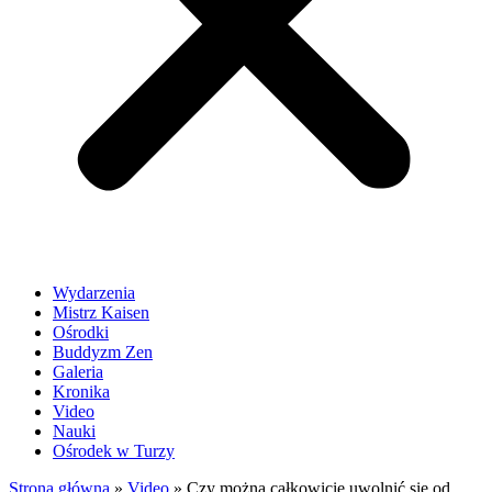
Wydarzenia
Mistrz Kaisen
Ośrodki
Buddyzm Zen
Galeria
Kronika
Video
Nauki
Ośrodek w Turzy
Strona główna
»
Video
»
Czy można całkowicie uwolnić się od