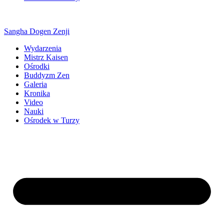
Sangha Dogen Zenji
Wydarzenia
Mistrz Kaisen
Ośrodki
Buddyzm Zen
Galeria
Kronika
Video
Nauki
Ośrodek w Turzy