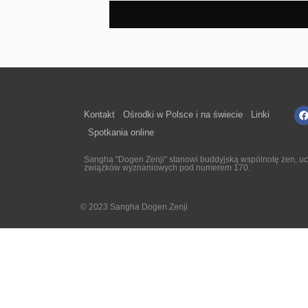
Kontakt
Ośrodki w Polsce i na świecie
Linki
Spotkania online
Sangha "Dogen Zenji" stanowi buddyjską wspólnotę zen, ucz
związków wyznaniowych pod numerem 170.
© 2023 Sangha Dogen Zenji