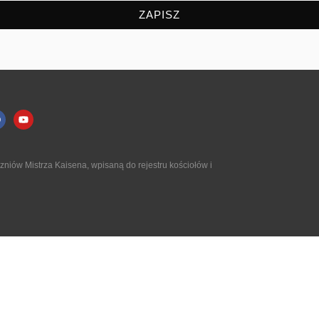
ZAPISZ
niów Mistrza Kaisena, wpisaną do rejestru kościołów i