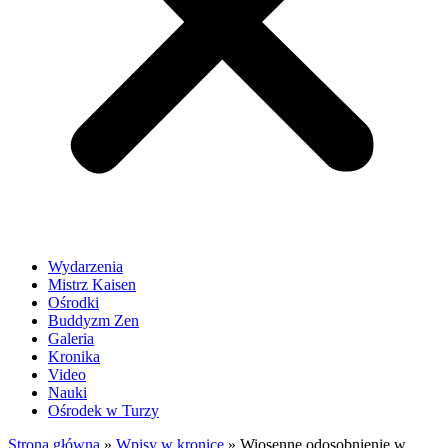
Wydarzenia
Mistrz Kaisen
Ośrodki
Buddyzm Zen
Galeria
Kronika
Video
Nauki
Ośrodek w Turzy
Strona główna
»
Wpisy w kronice
»
Wiosenne odosobnienie w