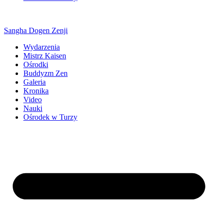
Sangha Dogen Zenji
Wydarzenia
Mistrz Kaisen
Ośrodki
Buddyzm Zen
Galeria
Kronika
Video
Nauki
Ośrodek w Turzy