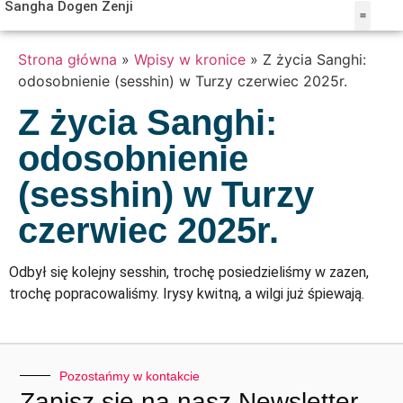
Sangha Dogen Zenji
MISTRZ KAI
BUDDYZM ZEN
OŚRODEK W TUR
Strona główna
»
Wpisy w kronice
»
Z życia Sanghi:
odosobnienie (sesshin) w Turzy czerwiec 2025r.
Z życia Sanghi:
odosobnienie
(sesshin) w Turzy
czerwiec 2025r.
Odbył się kolejny sesshin, trochę posiedzieliśmy w zazen,
trochę popracowaliśmy. Irysy kwitną, a wilgi już śpiewają.
Pozostańmy w kontakcie
Zapisz się na nasz Newsletter