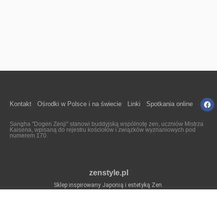
Kontakt
Ośrodki w Polsce i na świecie
Linki
Spotkania online
Sangha "Dogen Zenji" stanowi buddyjską wspólnotę zen, uczniów Mistrza
Kaisena, wpisaną do rejestru kościołów i związków wyznaniowych pod
numerem 170.
zenstyle.pl
Sklep inspirowany Japonią i estetyką Zen.
© 2023 Sangha Dogen Zenji