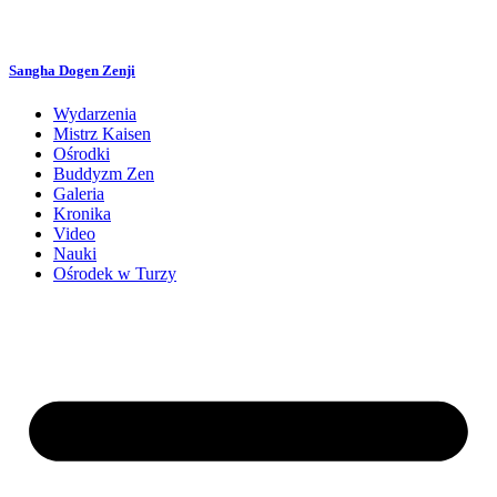
Przejdź
do
treści
Sangha Dogen Zenji
Wydarzenia
Mistrz Kaisen
Ośrodki
Buddyzm Zen
Galeria
Kronika
Video
Nauki
Ośrodek w Turzy