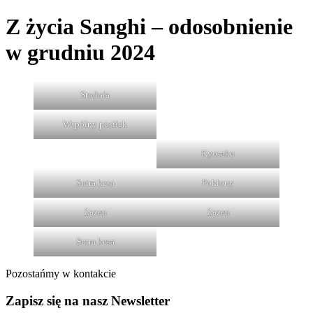
Z życia Sanghi – odosobnienie
w grudniu 2024
Stodoła
Wspólny posiłek
Kyosaku
Sutra kesa
Pokłony
Zazen
Zazen
Sutra kesa
Pozostańmy w kontakcie
Zapisz się na nasz Newsletter