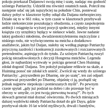
pokoju przekazał Daijanowi swoją misę i szatę, nadając mu godność
szóstego Patriarchy. Udzielił mu również ostatnich nauk. Polecił mu
następnie udać się jak najszybciej na południe Chin, ponieważ
dalszy pobyt w klasztorze byłby odtąd dla Daijana niebezpieczny.
Działo się to w 661 roku, w tym czasie w klasztorach przebywali
ludzie niekoniecznie poszukujący obudzenia, a często zaspokojenia
ambicji i osiągnięcia wyższej pozycji społecznej, między innymi
książęta czy urzędnicy będący w niełasce władz. Jawne nadanie
takiej godności młodemu, dwudziestotrzyletniemu mężczyźnie z
niskiego rodu, nie wyświęconemu na mnicha a dodatkowo
analfabecie, jakim był Daijan, stałoby się według piątego Patriarchy
przyczyną zazdrości i konkurencji zszokowanych i rozczarowanych
pretendentów, aspirujących do tytułu. Za szóstym Patriarchą ruszył
pościg niezadowolonych z decyzji Hongrena mnichów. Legenda
głosi, że najbardziej wytrwały w pościgu generał Chen Huiming
zdołał dogonić Daijana. Ten położył pożądane relikwie na skale, a
Huiming ponoć nie zdołał ich unieść. Zwrócił się wtedy do szóstego
Patriarchy: „przyszedłem po Dharmę, nie po szatę”, ten zaś odparł:
„ponieważ przyszedłeś po Dharmę, objaśnię ci ją, pozbądź się
jednak najpierw niepokoju i pomieszanych myśli”. Po pewnym
czasie spytał: „gdy już podział na dobro i zło przestaje być w
obecny w umyśle, co jest twoją pierwotną twarzą?”. Po tych
słowach generał miał doznać oświecenia. Po dwóch miesiącach
dalszej wędrówki młody Patriarcha dotarł do gór Dayu, gdzie
przebywał około 16 lat wśród myśliwych, drwali i bandytów,