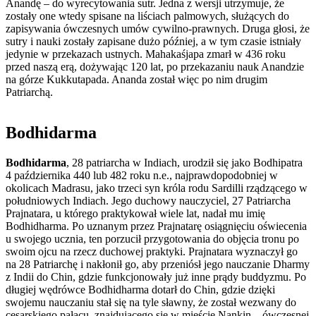
Anandę – do wyrecytowania sutr. Jedna z wersji utrzymuje, że
zostały one wtedy spisane na liściach palmowych, służących do
zapisywania ówczesnych umów cywilno-prawnych. Druga głosi, że
sutry i nauki zostały zapisane dużo później, a w tym czasie istniały
jedynie w przekazach ustnych. Mahakaśjapa zmarł w 436 roku
przed naszą erą, dożywając 120 lat, po przekazaniu nauk Anandzie
na górze Kukkutapada. Ananda został więc po nim drugim
Patriarchą.
Bodhidarma
Bodhidarma
, 28 patriarcha w Indiach, urodził się jako Bodhipatra
4 października 440 lub 482 roku n.e., najprawdopodobniej w
okolicach Madrasu, jako trzeci syn króla rodu Sardilli rządzącego w
południowych Indiach. Jego duchowy nauczyciel, 27 Patriarcha
Prajnatara, u którego praktykował wiele lat, nadał mu imię
Bodhidharma. Po uznanym przez Prajnatarę osiągnięciu oświecenia
u swojego ucznia, ten porzucił przygotowania do objęcia tronu po
swoim ojcu na rzecz duchowej praktyki. Prajnatara wyznaczył go
na 28 Patriarchę i nakłonił go, aby przeniósł jego nauczanie Dharmy
z Indii do Chin, gdzie funkcjonowały już inne prądy buddyzmu. Po
długiej wędrówce Bodhidharma dotarł do Chin, gdzie dzięki
swojemu nauczaniu stał się na tyle sławny, że został wezwany do
cesarskiego pałacu, znajdującego się w mieście Nankin – ówczesnej