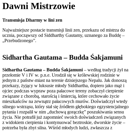
Dawni Mistrzowie
Transmisja Dharmy w lini zen
Najważniejsze postacie transmisji linii zen, przekazu od mistrza do
ucznia, począwszy od Siddharthy Gautamy, uznanego za Buddę –
„Przebudzonego”.
Sidhartha Gautama – Budda Śakjamuni
Sidhartha Gautama – Budda Śakjamuni
– według tradycji żył na
przełomie V i IV w. p.n.e. Urodził się w królewskiej rodzinie w
jednym z państw-miast na terenie dzisiejszego Nepalu. Jak donoszą
przekazy, żyjący w luksusie młody Siddhartha, dopiero jako mąż i
ojciec podczas wypraw poza pałacowe tereny zobaczył cierpienie
związane z chorobą, starością i śmiercią, które cechowało życie
mieszkańców na zewnątrz pałacowych murów. Doświadczył wtedy
silnego wstrząsu, który stał się źródłem głębokiego egzystencjalnego
pytania i rozpalił w nim „duchową gorączkę” poszukiwania sensu
życia. Nie potrafił już zapomnieć swoich doświadczeń związanych
z widokiem cierpienia i kontynuować beztroskie, dworskie życie –
potrzeba była zbyt silna. Wśród młodych ludzi, zwłaszcza z