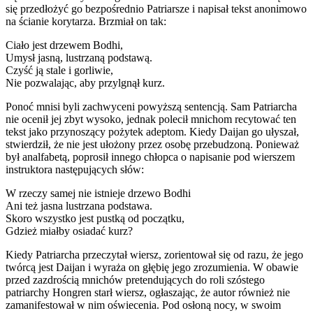
się przedłożyć go bezpośrednio Patriarsze i napisał tekst anonimowo
na ścianie korytarza. Brzmiał on tak:
Ciało jest drzewem Bodhi,
Umysł jasną, lustrzaną podstawą.
Czyść ją stale i gorliwie,
Nie pozwalając, aby przylgnął kurz.
Ponoć mnisi byli zachwyceni powyższą sentencją. Sam Patriarcha
nie ocenił jej zbyt wysoko, jednak polecił mnichom recytować ten
tekst jako przynoszący pożytek adeptom. Kiedy Daijan go ułyszał,
stwierdził, że nie jest ułożony przez osobę przebudzoną. Ponieważ
był analfabetą, poprosił innego chłopca o napisanie pod wierszem
instruktora następujących słów:
W rzeczy samej nie istnieje drzewo Bodhi
Ani też jasna lustrzana podstawa.
Skoro wszystko jest pustką od początku,
Gdzież miałby osiadać kurz?
Kiedy Patriarcha przeczytał wiersz, zorientował się od razu, że jego
twórcą jest Daijan i wyraża on głębię jego zrozumienia. W obawie
przed zazdrością mnichów pretendujących do roli szóstego
patriarchy Hongren starł wiersz, ogłaszając, że autor również nie
zamanifestował w nim oświecenia. Pod osłoną nocy, w swoim