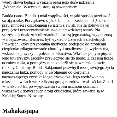
wtedy słowa będące wyrazem pełni jego doświadczenia:
„Wspaniale! Wszystkie istoty są oświeceniem!”
Budda (sans. Buddha) miał wątpliwości, w jaki sposób przekazać
swoją naukę. Początkowo sądził, że ludzie, zaślepieni dążeniem do
przyjemności i oszołomieni światem zjawisk, nie są gotowi na jej
przyjęcie i urzeczywistnienie swojej prawdziwej natury. Na
szczęście jednak zmienił zdanie. Pierwszą jego nauką, wygłoszoną
w miejscowości Benares, był wykład o Czterech Szlachetnych
Prawdach, który przypomina medyczne podejście do problemu
cierpienia: zdiagnozowanie choroby i możliwości jej wyleczenia,
wskazanie przyczyn i polecenie lekarstwa. Wkrótce po tym pięciu
jego towarzyszy, ascetów przyłączyło się do niego. Z czasem liczba
uczniów rosła, a pomiędzy nimi znaleźli się nawet członkowie
rodziny Gautamy. Budda Śakjamuni poświęcił resztę swojego życia
nauczaniu ludzi, pomocy w uwolnieniu od cierpienia,
naznaczającego życie każdego człowieka. Jego wędrówka po
miastach i wsiach wraz z liczną grupą uczniów trwała 45 lat. Zmarł
w wieku 80 lat, po wygłoszeniu swoim uczniom ostatnich
wskazówek dotyczących drogi obudzenia, które zawarte są w
Krótkiej Sutrze Nirwany.
Mahakaśjapa