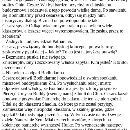
stolicy Chin. Cesarz Wu był bardzo przychylny chińskiemu
buddyzmowi i odczuwał z tego powodu wielką dumę. Po stawieniu
się Bodhidharmy przed cesarzem, odbył się między nimi
historyczny dialog. Brzmiał on prawdopodobnie tak:
Cesarz spytał: Odkąd władam tym krajem postawiłem wiele
klasztorów, a jeszcze więcej wyremontowałem. Ile zasług przez to
zebrałem?
– Żadnych – odpowiedział Patriarcha.
Cesarz, przywiązany do buddyjskiej koncepcji prawa karmy,
zaskoczony pytał dalej – Jak to? To co jest najwyższą prawdą?
– Bezmierna pustka i nic świętego.
Zniecierpliwiony i zszokowany władca zapytał: Kim jesteś? Kto stoi
przede mną?
– Nie wiem – odparł Bodhidarma.
Cesarz odprawił Bodhidarmę i opowiedział o swoim spotkaniu
mistrzowi buddyjskiemu Zhi. Po wysłuchaniu relacji mistrz
odpowiedział władcy, że Bodhidarma jest tym, który przyniósł
Pieczęć Umysłu Buddy (esencję nauk) z Indii do Chin. Cesarz kazał
ponownie przywołać Patriarchę do pałacu, ale ten się nie zgodził.
Udał się do klasztoru Shaolin, do którego nie został przyjęty.
Zamieszkał więc nieopodal klasztoru, w skalnej grocie, gdzie
spędził 9 lat medytując przed ścianą. W tym czasie napisał swoje
dzieło Nauczanie Zen. Miał czterech uczniów, z których na
kolejnego patriarchę wyznaczył Huike. Po wyznaczeniu następcy