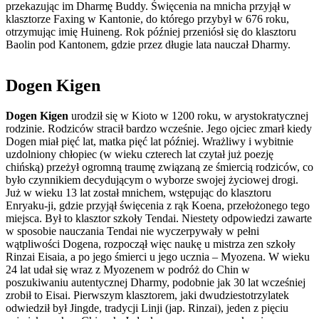
przekazując im Dharmę Buddy. Święcenia na mnicha przyjął w
klasztorze Faxing w Kantonie, do którego przybył w 676 roku,
otrzymując imię Huineng. Rok później przeniósł się do klasztoru
Baolin pod Kantonem, gdzie przez długie lata nauczał Dharmy.
Dogen Kigen
Dogen Kigen
urodził się w Kioto w 1200 roku, w arystokratycznej
rodzinie. Rodziców stracił bardzo wcześnie. Jego ojciec zmarł kiedy
Dogen miał pięć lat, matka pięć lat później. Wrażliwy i wybitnie
uzdolniony chłopiec (w wieku czterech lat czytał już poezję
chińską) przeżył ogromną traumę związaną ze śmiercią rodziców, co
było czynnikiem decydującym o wyborze swojej życiowej drogi.
Już w wieku 13 lat został mnichem, wstępując do klasztoru
Enryaku-ji, gdzie przyjął święcenia z rąk Koena, przełożonego tego
miejsca. Był to klasztor szkoły Tendai. Niestety odpowiedzi zawarte
w sposobie nauczania Tendai nie wyczerpywały w pełni
wątpliwości Dogena, rozpoczął więc naukę u mistrza zen szkoły
Rinzai Eisaia, a po jego śmierci u jego ucznia – Myozena. W wieku
24 lat udał się wraz z Myozenem w podróż do Chin w
poszukiwaniu autentycznej Dharmy, podobnie jak 30 lat wcześniej
zrobił to Eisai. Pierwszym klasztorem, jaki dwudziestotrzylatek
odwiedził był Jingde, tradycji Linji (jap. Rinzai), jeden z pięciu