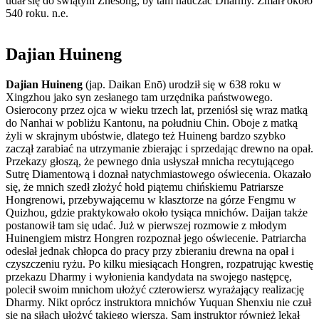
udał się do świątyni Zhesong, by tam nauczać Dharmy. Zmarł około
540 roku. n.e.
Dajian Huineng
Dajian Huineng
(jap. Daikan Enō) urodził się w 638 roku w
Xingzhou jako syn zesłanego tam urzędnika państwowego.
Osierocony przez ojca w wieku trzech lat, przeniósł się wraz matką
do Nanhai w pobliżu Kantonu, na południu Chin. Oboje z matką
żyli w skrajnym ubóstwie, dlatego też Huineng bardzo szybko
zaczął zarabiać na utrzymanie zbierając i sprzedając drewno na opał.
Przekazy głoszą, że pewnego dnia usłyszał mnicha recytującego
Sutrę Diamentową i doznał natychmiastowego oświecenia. Okazało
się, że mnich szedł złożyć hołd piątemu chińskiemu Patriarsze
Hongrenowi, przebywającemu w klasztorze na górze Fengmu w
Quizhou, gdzie praktykowało około tysiąca mnichów. Daijan także
postanowił tam się udać. Już w pierwszej rozmowie z młodym
Huinengiem mistrz Hongren rozpoznał jego oświecenie. Patriarcha
odesłał jednak chłopca do pracy przy zbieraniu drewna na opał i
czyszczeniu ryżu. Po kilku miesiącach Hongren, rozpatrując kwestię
przekazu Dharmy i wyłonienia kandydata na swojego następcę,
polecił swoim mnichom ułożyć czterowiersz wyrażający realizację
Dharmy. Nikt oprócz instruktora mnichów Yuquan Shenxiu nie czuł
się na siłach ułożyć takiego wiersza. Sam instruktor również lękał