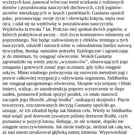
wyższych kast, panował wówczas trend uciekania z rodzinnych
domów i poszukiwania nauczycieli duchowych, czyli joginów-
ascetów mieszkających w lasach i pustelniach. Gautama opuścił
pałac, pozostawiając swoje życie i obowiązki księcia, męża oraz
ojca, i udał się na wędrówkę w poszukiwaniu nauczyciela.
Wędrówka ta trwała 7 lat. Podczas niej spotkał dwóch joginów, u
których praktykował ascezę – tryb życia kontrastowo odmienny od
poprzedniego. Nie będąc zadowolonym z efektów treningu u tych
nauczycieli, odszedł i narzucił sobie w odosobnieniu bardzo surową
dyscyplinę, tłumiąc naturalne potrzeby fizjologiczne i ograniczając
je do minimum, by osiągnąć oświecenie. Wokół Gautamy
zgromadziło się wtedy pięciu „wyznawców”, obserwujących jego
zmagania i gotowych zostać jego uczniami, gdy tylko osiągnie
sukces. Mimo totalnego poświęcenia się surowym metodom jogi i
prawie całkowitej rezygnacji z odżywiania organizmu, Siddhartha
nie osiągnął upragnionego oświecenia. Skrajnie wyczerpany i bliski
śmierci, widząc, że autodestrukcja poprzez wyrzeczenie to ślepy
zaułek, postanowił jednak spożyć posiłek, co miało stanowić
zaczątek jego filozofii „drogi środka”, unikającej skrajności. Pięciu
towarzyszy, rozczarowanych decyzją Gautamy opuściło go,
uznając, że ich zdradził będąc tak bliskim celu. Wtedy to Siddhartha
miał usiąść pod drzewem (zwanym później drzewem Bodhi, czyli
poznania) w pozycji lotosu, ślubując, że nie wstanie, dopóki nie
osiągnie urzeczywistnienia. Jak niesie tradycja, siedział tak całą noc,
aż nad ranem zrealizował głęboką naturę istnienia. Wypowiedział