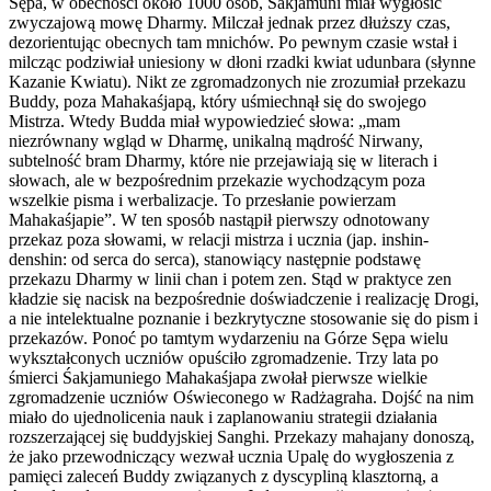
Sępa, w obecności około 1000 osób, Śakjamuni miał wygłosić
zwyczajową mowę Dharmy. Milczał jednak przez dłuższy czas,
dezorientując obecnych tam mnichów. Po pewnym czasie wstał i
milcząc podziwiał uniesiony w dłoni rzadki kwiat udunbara (słynne
Kazanie Kwiatu). Nikt ze zgromadzonych nie zrozumiał przekazu
Buddy, poza Mahakaśjapą, który uśmiechnął się do swojego
Mistrza. Wtedy Budda miał wypowiedzieć słowa: „mam
niezrównany wgląd w Dharmę, unikalną mądrość Nirwany,
subtelność bram Dharmy, które nie przejawiają się w literach i
słowach, ale w bezpośrednim przekazie wychodzącym poza
wszelkie pisma i werbalizacje. To przesłanie powierzam
Mahakaśjapie”. W ten sposób nastąpił pierwszy odnotowany
przekaz poza słowami, w relacji mistrza i ucznia (jap. inshin-
denshin: od serca do serca), stanowiący następnie podstawę
przekazu Dharmy w linii chan i potem zen. Stąd w praktyce zen
kładzie się nacisk na bezpośrednie doświadczenie i realizację Drogi,
a nie intelektualne poznanie i bezkrytyczne stosowanie się do pism i
przekazów. Ponoć po tamtym wydarzeniu na Górze Sępa wielu
wykształconych uczniów opuściło zgromadzenie. Trzy lata po
śmierci Śakjamuniego Mahakaśjapa zwołał pierwsze wielkie
zgromadzenie uczniów Oświeconego w Radżagraha. Dojść na nim
miało do ujednolicenia nauk i zaplanowaniu strategii działania
rozszerzającej się buddyjskiej Sanghi. Przekazy mahajany donoszą,
że jako przewodniczący wezwał ucznia Upalę do wygłoszenia z
pamięci zaleceń Buddy związanych z dyscypliną klasztorną, a