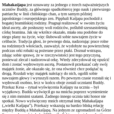
Mahakaśjapa
jest uznawany za jednego z trzech najważniejszych
uczniów Buddy, za głównego spadkobiercę jego nauk i pierwszego
patriarchę w linii chińskiego chan, a tym samym później
japońskiego i europejskiego zen. Pipphali Kaśjapa pochodził z
bogatej bramińskiej rodziny. Pragnął realizować w swoim życiu
ideał ascety, ale posłuszny woli rodziców, poślubił szesnastoletnią
córkę bramina. Jak się wkrótce okazało, miała ona podobne do
niego plany na życie, więc ślubowali sobie nawzajem życie w
celibacie. Tradycja głosi, że pewnego dnia, nadzorując prace rolne
na rodzinnych włościach, zauważył, że wydobyte na powierzchnię
podczas orki robaki są pożerane przez ptaki. Doznał wstrząsu,
zdając sobie sprawę, że w rzeczywistości jest tego przyczyną,
ponieważ zlecał i nadzorował orkę. Wtedy zdecydował się opuścić
dom i zostać wędrownym ascetą. Postanowił przekazać cały swój
majątek żonie, ale okazało się, że ona również chce podążać tą
drogą. Rozdali więc majątek należący do nich, ogolili sobie
nawzajem głowy i wyruszyli razem. Po pewnym czasie rozstali się i
wędrowali osobno, lecz w końcu oboje zostali uczniami Buddy.
Przekaz Kesa – rytuał wyświęcenia Kaśjapy na ucznia – był
wyjątkowy. Budda wyświęcił go na mnicha poprzez wymienienie
się z nim mnisimi szatami. Żadnego innego ucznia taki honor nie
spotkał. Nowo wyświęcony mnich otrzymał imię Mahakaśjapa
(„wielki Kaśjapa”). Przekazy wskazują na bardzo bliską relację
między Buddą a Mahakaśjapą. Na jednym ze zgromadzeń na Górze