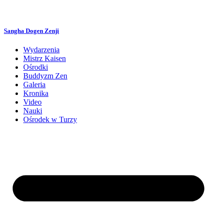
Przejdź
do
treści
Sangha Dogen Zenji
Wydarzenia
Mistrz Kaisen
Ośrodki
Buddyzm Zen
Galeria
Kronika
Video
Nauki
Ośrodek w Turzy