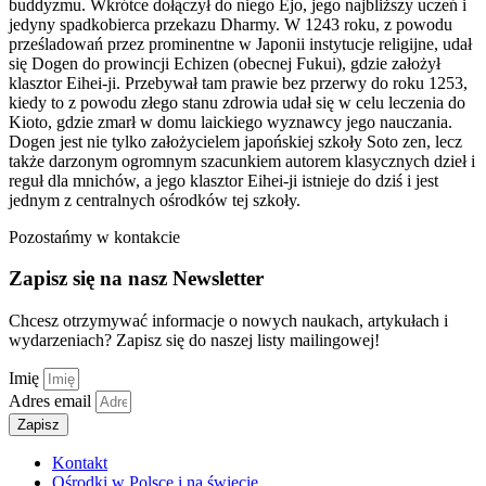
buddyzmu. Wkrótce dołączył do niego Ejo, jego najbliższy uczeń i
jedyny spadkobierca przekazu Dharmy. W 1243 roku, z powodu
prześladowań przez prominentne w Japonii instytucje religijne, udał
się Dogen do prowincji Echizen (obecnej Fukui), gdzie założył
klasztor Eihei-ji. Przebywał tam prawie bez przerwy do roku 1253,
kiedy to z powodu złego stanu zdrowia udał się w celu leczenia do
Kioto, gdzie zmarł w domu laickiego wyznawcy jego nauczania.
Dogen jest nie tylko założycielem japońskiej szkoły Soto zen, lecz
także darzonym ogromnym szacunkiem autorem klasycznych dzieł i
reguł dla mnichów, a jego klasztor Eihei-ji istnieje do dziś i jest
jednym z centralnych ośrodków tej szkoły.
Pozostańmy w kontakcie
Zapisz się na nasz Newsletter
Chcesz otrzymywać informacje o nowych naukach, artykułach i
wydarzeniach? Zapisz się do naszej listy mailingowej!
Imię
Adres email
Zapisz
Kontakt
Ośrodki w Polsce i na świecie