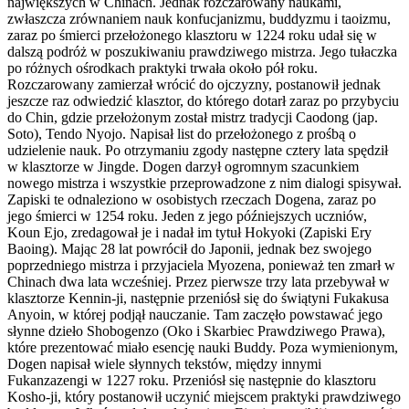
największych w Chinach. Jednak rozczarowany naukami,
zwłaszcza zrównaniem nauk konfucjanizmu, buddyzmu i taoizmu,
zaraz po śmierci przełożonego klasztoru w 1224 roku udał się w
dalszą podróż w poszukiwaniu prawdziwego mistrza. Jego tułaczka
po różnych ośrodkach praktyki trwała około pół roku.
Rozczarowany zamierzał wrócić do ojczyzny, postanowił jednak
jeszcze raz odwiedzić klasztor, do którego dotarł zaraz po przybyciu
do Chin, gdzie przełożonym został mistrz tradycji Caodong (jap.
Soto), Tendo Nyojo. Napisał list do przełożonego z prośbą o
udzielenie nauk. Po otrzymaniu zgody następne cztery lata spędził
w klasztorze w Jingde. Dogen darzył ogromnym szacunkiem
nowego mistrza i wszystkie przeprowadzone z nim dialogi spisywał.
Zapiski te odnaleziono w osobistych rzeczach Dogena, zaraz po
jego śmierci w 1254 roku. Jeden z jego późniejszych uczniów,
Koun Ejo, zredagował je i nadał im tytuł Hokyoki (Zapiski Ery
Baoing). Mając 28 lat powrócił do Japonii, jednak bez swojego
poprzedniego mistrza i przyjaciela Myozena, ponieważ ten zmarł w
Chinach dwa lata wcześniej. Przez pierwsze trzy lata przebywał w
klasztorze Kennin-ji, następnie przeniósł się do świątyni Fukakusa
Anyoin, w której podjął nauczanie. Tam zaczęło powstawać jego
słynne dzieło Shobogenzo (Oko i Skarbiec Prawdziwego Prawa),
które prezentować miało esencję nauki Buddy. Poza wymienionym,
Dogen napisał wiele słynnych tekstów, między innymi
Fukanzazengi w 1227 roku. Przeniósł się następnie do klasztoru
Kosho-ji, który postanowił uczynić miejscem praktyki prawdziwego