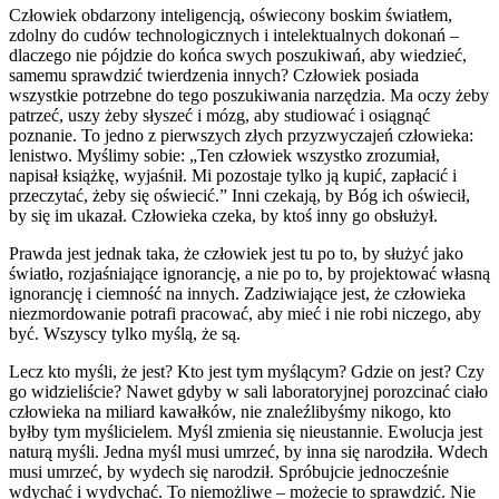
Człowiek obdarzony inteligencją, oświecony boskim światłem,
zdolny do cudów technologicznych i intelektualnych dokonań –
dlaczego nie pójdzie do końca swych poszukiwań, aby wiedzieć,
samemu sprawdzić twierdzenia innych? Człowiek posiada
wszystkie potrzebne do tego poszukiwania narzędzia. Ma oczy żeby
patrzeć, uszy żeby słyszeć i mózg, aby studiować i osiągnąć
poznanie. To jedno z pierwszych złych przyzwyczajeń człowieka:
lenistwo. Myślimy sobie: „Ten człowiek wszystko zrozumiał,
napisał książkę, wyjaśnił. Mi pozostaje tylko ją kupić, zapłacić i
przeczytać, żeby się oświecić.” Inni czekają, by Bóg ich oświecił,
by się im ukazał. Człowieka czeka, by ktoś inny go obsłużył.
Prawda jest jednak taka, że człowiek jest tu po to, by służyć jako
światło, rozjaśniające ignorancję, a nie po to, by projektować własną
ignorancję i ciemność na innych. Zadziwiające jest, że człowieka
niezmordowanie potrafi pracować, aby mieć i nie robi niczego, aby
być. Wszyscy tylko myślą, że są.
Lecz kto myśli, że jest? Kto jest tym myślącym? Gdzie on jest? Czy
go widzieliście? Nawet gdyby w sali laboratoryjnej porozcinać ciało
człowieka na miliard kawałków, nie znaleźlibyśmy nikogo, kto
byłby tym myślicielem. Myśl zmienia się nieustannie. Ewolucja jest
naturą myśli. Jedna myśl musi umrzeć, by inna się narodziła. Wdech
musi umrzeć, by wydech się narodził. Spróbujcie jednocześnie
wdychać i wydychać. To niemożliwe – możecie to sprawdzić. Nie