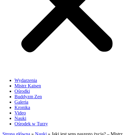
Wydarzenia
Mistrz Kaisen
Ośrodki
Buddyzm Zen
Galeria
Kronika
Video
Nauki
Ośrodek w Turzy
Strona główna
»
Nauki
»
Jaki jest sens naszego życia? – Mistrz