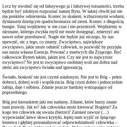
Lecz by uwolnić się od fałszywego ja i fałszywej tożsamości, trzeba
będzie być zdolnym rozpoznać naturę Bytu. W takiej chwili już nie
ma punktów odniesienia. Koniec ze skałami, wzburzonymi wodami,
dystansem dzielącym spadochroniarza od ziemi. Koniec z długością
bungie. Tutaj wejdziemy w nie-czas i nie-przestrzeń. Wejdziemy w
nieznane, którego zwykła myśl nie może dosięgnąć, zmierzyć ani
nawet sobie przedstawić. Nagle nie będzie już niczego, by nas
upewnić, nic z tego, co znamy. Zwycięstwo, największe
zwycięstwo, jakie może odnieść człowiek, to pozwolić by przyjęła
nas nasza własna Esencja. Powstać z martwych dla Żyjącego. Być
całkowicie Bytem takim, jakim jest. Czy nie jest to najwyższe
zwycięstwo? Ne jest to zwycięstwo osobistej woli ani dobra nad
złem; ani zwycięstwo światła nad ignorancją.
Światło, boskość nie jest czymś ustalonym. Nie jest to Bóg – pełen
dobroci, dobrej woli i współczucia. Bóg czyni dobro i jednocześnie
zabija, daje i odbiera. Zdanie jeszcze bardziej wstrząsające od
poprzedniego.
Bóg jest kierunkiem jaki mu nadamy. Zdanie, które burzy znane
nam prawdy. Jak to? Jak człowieka może kierować Bogiem? Za
kogo ten człowiek się uważa (bierze)? Zamiast zawsze (…)
wypowiadać łatwe słowa krytyki, lepiej nam wyjść ze śpiącego
lenistwa i głębiej przeanalizować odpowiedzialność człowieka –