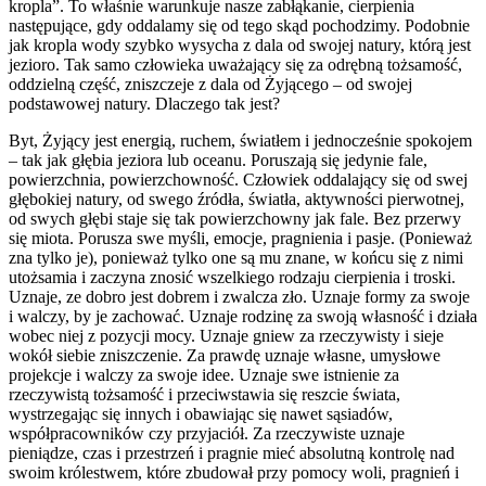
kropla”. To właśnie warunkuje nasze zabłąkanie, cierpienia
następujące, gdy oddalamy się od tego skąd pochodzimy. Podobnie
jak kropla wody szybko wysycha z dala od swojej natury, którą jest
jezioro. Tak samo człowieka uważający się za odrębną tożsamość,
oddzielną część, zniszczeje z dala od Żyjącego – od swojej
podstawowej natury. Dlaczego tak jest?
Byt, Żyjący jest energią, ruchem, światłem i jednocześnie spokojem
– tak jak głębia jeziora lub oceanu. Poruszają się jedynie fale,
powierzchnia, powierzchowność. Człowiek oddalający się od swej
głębokiej natury, od swego źródła, światła, aktywności pierwotnej,
od swych głębi staje się tak powierzchowny jak fale. Bez przerwy
się miota. Porusza swe myśli, emocje, pragnienia i pasje. (Ponieważ
zna tylko je), ponieważ tylko one są mu znane, w końcu się z nimi
utożsamia i zaczyna znosić wszelkiego rodzaju cierpienia i troski.
Uznaje, ze dobro jest dobrem i zwalcza zło. Uznaje formy za swoje
i walczy, by je zachować. Uznaje rodzinę za swoją własność i działa
wobec niej z pozycji mocy. Uznaje gniew za rzeczywisty i sieje
wokół siebie zniszczenie. Za prawdę uznaje własne, umysłowe
projekcje i walczy za swoje idee. Uznaje swe istnienie za
rzeczywistą tożsamość i przeciwstawia się reszcie świata,
wystrzegając się innych i obawiając się nawet sąsiadów,
współpracowników czy przyjaciół. Za rzeczywiste uznaje
pieniądze, czas i przestrzeń i pragnie mieć absolutną kontrolę nad
swoim królestwem, które zbudował przy pomocy woli, pragnień i