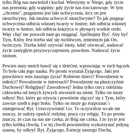
tylko Bóg nas nawiedził i kochał. Wierzymy w Niego, gdy życie
nas przerasta; gdy wątpimy; gdy życie nas rozczarowuje. W tym
„chceniu”, pragnieniu jest fakt uchwycenia, lecz on jest
nieuchwytny. Jak można uchwycić nieuchwytne? To jak pragnąc
uchwycenia odbicia własnej twarzy w lustrze, lub odbicia własnej
twarzy w lustrze, lub odbicia księżyca w płynącej wodzie rzeki.
Więc chęć nie pozwoli nam go osiągnąć. Spróbujmy Być. Aby być
Tym, Który Jest trzeba stać się ruchliwym, zmiennym jak On,
twórczym. Trzeba lubić ożywiać istoty, lubić oświecać, nadawać
życie zastygłym przyzwyczajeniom, prawdom. Nadawać życie
istotom.
Pewien stary mnich bawić się z dziećmi, wprawiając w ruch bączek.
To była cała jego nauka. Po prostu wyrażał Żyjącego. Jaki jest
prawdziwy sens naszego życia? Robienie dzieci? Powodzenie w
miłości? Powodzenie w interesach? Powodzenie na płaszczyźnie
Duchowej? Religijnej? Zawodowej? Jedna tylko rzecz odróżnia
człowieka od innych żywych stworzeń na ziemi. Tylko on może
odkryć Byt, który go ożywia i powtórnie złączyć się z Tym, który
zawsze szedł u jego boku. Tylko on może go rozpoznać i
zintegrować Byt. Urzeczywistnić Go. To oczywiście wcale nie
znaczy, że należy opuścić rodzinę, pracę czy religię. To po prostu
znaczy, że czas na nas nie czeka, że Bóg nie czeka. I że życie jest
tylko krótką chwilą. I w tej chwili powinniśmy wykorzystać jedyną
szansę, by odkryć Byt, Żyjącego, Esencję naszego Ducha,