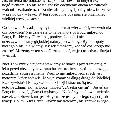
zrozumienia nie dojdziemy dzięki naśladowaniu innych czy
uogólnieniom. To nie w ten sposób odetniemy ducha wątpliwości,
wahania. Wahanie oznacza niestabilny umysł, który nie wie czy iść
w prawo czy w lewo. W ten sposób nie uda nam się przeniknąć
wielkiej rzeczywistości.
Co sprawia, że zadajemy pytania na temat wieczności, wyzwolenia
czy boskości? Nie dzieje się to na pewno z powodu miłości do
Boga, Buddy czy Chrystusa, ponieważ dopóki nie
urzeczywistniliśmy głębokiej natury pierwotnego Bytu, dopóty
niczego o niej nie wiemy. Jak więc możemy kochać coś, czego nie
znamy? Możemy w ten sposób zrozumieć, ze jest to jedynie iluzja i
wymysł.
Nie! Te wszystkie pytania stawiamy ze strachu przed śmiercią, z
lęku przed nieznanym, że strachu, że stracimy przedmiot naszego
pożądania życia i istnienia. Więc to nie miłość, lecz strach jest
motorem, który sprawia, że wyruszamy w długą drogę do Wielkiej
Rzeczywistości ku wyzwoleniu z iluzji i strachu. Są też takie
gotowe zdania jak: „Z Bożej miłości”, „Czeka cię raj”, „Jesteś zły –
Bóg cię ukarze”, „Bóg ci wybaczy”. Niektórzy duchowni twierdzą
nawet, że człowiek nie jest Bogiem, że jest tylko Jego częścią lub
relacją z Nim. Nikt z tych, którzy tak twierdzą, nie sprawdził tego.