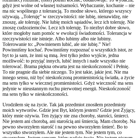
gdyż jest wolne od własnej tożsamości. Wybaczanie, kochanie – nie
ma nic wspólnego z tolerancją. To modne słowo, którego wszyscy
używają. „Toleruję” w rzeczywistości: nie lubię, nienawidzę, nie
znoszę, ale toleruję. Nie lubię moich sąsiadów, lecz ich toleruję. Nie
znoszę cudzoziemców. Lecz ich toleruję. To niezbyt dobre słowo,
które mogłoby nam pomóc w ewolucji świadomości. Tolerancja w
rzeczywistości nie istnieje. Albo lubimy albo nie lubimy.
Tolerowanie to: „Powinienem lubić, ale nie lubię.” Nie!
Powinniśmy kochać. Powinniśmy rozpoznać u wszystkich istot, ze
byt to ja sam, że inni są mną. Jest tylko jedno wyjście, jedna
możliwość: to przyjąć innych, lubić innych i nade wszystko nie
tolerować. Brama piękna otwarta jest na nieskończoność i Pełnię.
To nie pragnie dla siebie niczego. To jest takie, jakie jest. Nie ma
innego sensu, niż być nieskończoną promienistością światła, a życie
ma sens tylko w wiecznej promienistości. Gdyż wieczność ma sens
jedynie w nieustannym ruchu pierwotnej energii. Nieskończoność
ma sens tylko w nieskończoności.
Urodziłem się na życie. Tak jak przedmiot znosiłem przedmioty
moich wytworów. Gdzie jest Byt, którym jestem? Gdzie jest Żyjący,
który mnie ożywia. Ten żyjący nie zna choroby, starości, śmierci.
Nie jestem ani chorobą, ani starością ani śmiercią. Mam chorobę. Na
pewno stworzyłem starość i na pewno stworzyłem śmierć. Bo to
wszystko stworzyłem. Ale nie jestem tym. Nie jestem tym, co
stworzyłem. Jestem sensem, który nadaję życiu. Nie jestem niczym