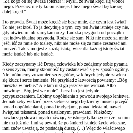
„Za kogo on się uważa (bierze)?! Myśli, że świat kręci się wokół
niego. Przecież nie tylko on istnieje. I bez niego świat będzie się
dalej kręcił.”
I to prawda. Świat może kręcić się beze mnie, ale czym jest świat?
To nie jest ktoś. To ja decyduję o tym, czy ten świat istnieje czy nie,
gdy otwieram lub zamykam oczy. Ludzka przygoda od początku
jest indywidualną przygodą. Rodzę się sam. Nikt nie może za mnie
jeść, iść za mnie do toalety, nikt nie może się za mnie zestarzeć ani
umrzeć. Tak samo jest z każdą istotą, wiec dla każdej istoty świat
może istnieć lub nie istnieć.
Kiedy zaczynamy iść Drogą człowieka lub zadajemy sobie pytania
o sens życia, mamy skłonność by zastanawiać się w sposób ogólny.
Nie próbujemy zrozumieć szczegółów, w których jedynie zawiera
się klucz i serce istnienia. Na przykład z łatwością powiemy: „Bóg
mieszka w niebie.” Ale tam nikt go jeszcze nie widział. Albo
mówimy: „Bóg jest we mnie”. Lecz i to jest jedynie
przypuszczeniem. Lubimy uogólnienia z powodu swojego lenistwa.
Jednak żeby widzieć przez siebie samego będziemy musieli przejść
ponad uogólnieniami, ponad tradycjami, ponad tekstami, nawet
świętymi tekstami, ponad ustalonymi prawdami. Niektórzy
powtarzają słowa innych mówiąc, że istnieje tylko życie i że po nim
nie ma już nic. Inni są pewni, że po śmierci istnieje życie wieczne,
inni znów uważają, że posiadają duszę, (…) Więc do właściwego