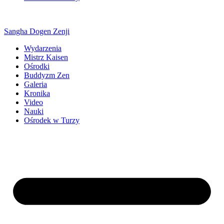
Sangha Dogen Zenji
Wydarzenia
Mistrz Kaisen
Ośrodki
Buddyzm Zen
Galeria
Kronika
Video
Nauki
Ośrodek w Turzy