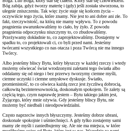
Boga. Lub Boga, który stał się ciałem. Który stał się człowiekiem.
Bóg zabija, gdyż tworzy materię i (gdy) jeśli została stworzona, to
ulegnie zniszczeniu. Tak więc życie staje się końcem życia –
oczywiście tego życia, które znamy. Nie jest to ani dobre ani złe. To
fakt, rzeczywistość, na którą nie mamy wpływu. To z powodu
pragnienia uwarunkowaliśmy to ciało, by żyło. Z powodu
pragnienia odpoczynku niszczymy to, co zbudowaliśmy.
Przeżywamy dokładnie to, co zaprojektowaliśmy. Dostajemy w
spadku to, co projektowali ci, co byli przed nami. Jesteśmy
twórcami wszystkiego co nas otacza i poza Twórcą nie ma innego
Twórcy.
Albo jesteśmy bliscy Bytu, który błyszczy w każdej rzeczy i wtedy
możemy oświecać świat wrodzonymi zaletami tego światła albo
oddalamy się od niego i bez przerwy tworzymy ciemne myśli,
ciemne uczynki i ciemne umysłowe dyskusje. Światło,
promienistość, to co oświeca każdą rzecz jest życzliwą dobrocią,
całkowitą bezinteresownością, doskonałym spokojem. Te zalety są
częścią tego, czym naprawdę jestem – Bytu takiego jakim jest,
Żyjącego, który mnie ożywia. Gdy jesteśmy bliscy Bytu, nie
możemy być niedbali i nieodpowiedzialni.
Często naprzeciw innych błyszczymy. Jesteśmy dobrze ubrani,
doskonale spokojnie i uśmiechnięci. A gdy tylko zostajemy sami
mamy złe myśli i zaniedbujemy się. Ale nie ma miejsca, w które
moglibyśmy uciec od Bytu, który jest w nas. Wszędzie za nami