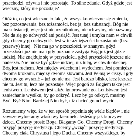
przechodzi, ożywia i nie pozostaje. To silne zdanie. Gdyż gdzie jest
wieczny, który nie pozostaje?
Otóż to, co jest wieczne to fakt, że wszystko wieczne się zmienia,
bez pozostawania, bez tożsamości, bez ja, bez substancji. Bóg nie
ma substancji, więc jest nieprzenikniony, nieuchwytny, nienazwany.
Nie da się go uchwycić ani posiąść. Jest tutaj i umyka nam w chwili,
gdy chcemy go uchwycić. Jest w teraźniejszości bezustannie (bez
przerwy) innej. Nie ma go w przeszłości, w znanym, gdyż
przeszłości już nie ma i gdy poznanie zastyga Bóg już jest gdzie
indziej. Nie znajduje się w przyszłości, gdyż przyszłość jeszcze nie
nadeszła. Nie może być gdzie indziej, niż tutaj, w chwili obecnej.
Bóg jest ruchem. Jest między wdechem i wydechem. Jest pomiędzy
dwoma krokami, między dwoma słowami. Jest Pełnią w ciszy. I gdy
chcemy go wyrazić – już go nie ma. Jest bardzo blisko, lecz jeszcze
nie tu. Jest tu, lecz nie pozostaje. Więc pogoń za Bogiem także jest
lenistwem. Lenistwem jest także ignorowanie go. Lenistwem jest
zaniechanie wysiłku, by go odkryć. Lecz by go odkryć, musimy
Być. Być Nim. Bardziej Nim być, niż chcieć go uchwycić.
Rozumiemy więc, że w ten sposób popełnia się wiele błędów i nie
zawsze wybieramy właściwy kierunek. Jesteśmy jak łapczywe
dzieci. Chcemy prosić Boga. Błagamy Go. Chcemy Drogi. Chcemy
przyjąć pozycję medytacji. Chcemy „wziąć” pozycję medytacji.
Chcemy ciała Chrystusa i jego Ducha. Chcemy wszystkiego, by