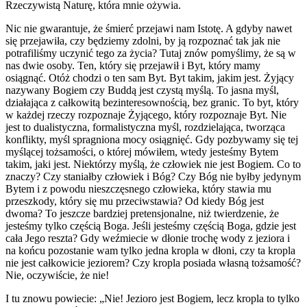
Rzeczywistą Naturę, która mnie ożywia.
Nic nie gwarantuje, że śmierć przejawi nam Istotę. A gdyby nawet
się przejawiła, czy będziemy zdolni, by ją rozpoznać tak jak nie
potrafiliśmy uczynić tego za życia? Tutaj znów pomyślimy, że są w
nas dwie osoby. Ten, który się przejawił i Byt, który mamy
osiągnąć. Otóż chodzi o ten sam Byt. Byt takim, jakim jest. Żyjący
nazywany Bogiem czy Buddą jest czystą myślą. To jasna myśl,
działająca z całkowitą bezinteresownością, bez granic. To byt, który
w każdej rzeczy rozpoznaje Żyjącego, który rozpoznaje Byt. Nie
jest to dualistyczna, formalistyczna myśl, rozdzielająca, tworząca
konflikty, myśl spragniona mocy osiągnięć. Gdy pozbywamy się tej
myślącej tożsamości, o której mówiłem, wtedy jesteśmy Bytem
takim, jaki jest. Niektórzy myślą, że człowiek nie jest Bogiem. Co to
znaczy? Czy staniałby człowiek i Bóg? Czy Bóg nie byłby jedynym
Bytem i z powodu nieszczęsnego człowieka, który stawia mu
przeszkody, który się mu przeciwstawia? Od kiedy Bóg jest
dwoma? To jeszcze bardziej pretensjonalne, niż twierdzenie, że
jesteśmy tylko częścią Boga. Jeśli jesteśmy częścią Boga, gdzie jest
cała Jego reszta? Gdy weźmiecie w dłonie trochę wody z jeziora i
na końcu pozostanie wam tylko jedna kropla w dłoni, czy ta kropla
nie jest całkowicie jeziorem? Czy kropla posiada własną tożsamość?
Nie, oczywiście, że nie!
I tu znowu powiecie: „Nie! Jezioro jest Bogiem, lecz kropla to tylko