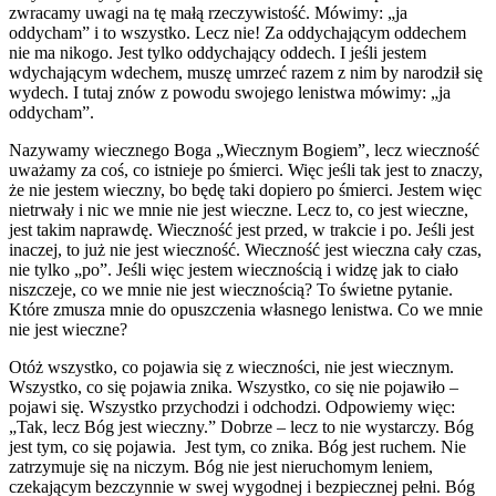
zwracamy uwagi na tę małą rzeczywistość. Mówimy: „ja
oddycham” i to wszystko. Lecz nie! Za oddychającym oddechem
nie ma nikogo. Jest tylko oddychający oddech. I jeśli jestem
wdychającym wdechem, muszę umrzeć razem z nim by narodził się
wydech. I tutaj znów z powodu swojego lenistwa mówimy: „ja
oddycham”.
Nazywamy wiecznego Boga „Wiecznym Bogiem”, lecz wieczność
uważamy za coś, co istnieje po śmierci. Więc jeśli tak jest to znaczy,
że nie jestem wieczny, bo będę taki dopiero po śmierci. Jestem więc
nietrwały i nic we mnie nie jest wieczne. Lecz to, co jest wieczne,
jest takim naprawdę. Wieczność jest przed, w trakcie i po. Jeśli jest
inaczej, to już nie jest wieczność. Wieczność jest wieczna cały czas,
nie tylko „po”. Jeśli więc jestem wiecznością i widzę jak to ciało
niszczeje, co we mnie nie jest wiecznością? To świetne pytanie.
Które zmusza mnie do opuszczenia własnego lenistwa. Co we mnie
nie jest wieczne?
Otóż wszystko, co pojawia się z wieczności, nie jest wiecznym.
Wszystko, co się pojawia znika. Wszystko, co się nie pojawiło –
pojawi się. Wszystko przychodzi i odchodzi. Odpowiemy więc:
„Tak, lecz Bóg jest wieczny.” Dobrze – lecz to nie wystarczy. Bóg
jest tym, co się pojawia. Jest tym, co znika. Bóg jest ruchem. Nie
zatrzymuje się na niczym. Bóg nie jest nieruchomym leniem,
czekającym bezczynnie w swej wygodnej i bezpiecznej pełni. Bóg