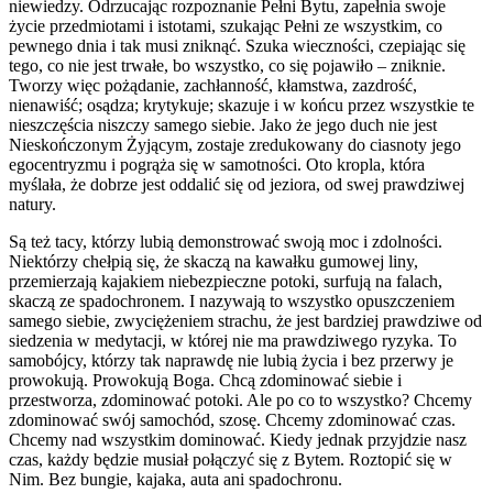
niewiedzy. Odrzucając rozpoznanie Pełni Bytu, zapełnia swoje
życie przedmiotami i istotami, szukając Pełni ze wszystkim, co
pewnego dnia i tak musi zniknąć. Szuka wieczności, czepiając się
tego, co nie jest trwałe, bo wszystko, co się pojawiło – zniknie.
Tworzy więc pożądanie, zachłanność, kłamstwa, zazdrość,
nienawiść; osądza; krytykuje; skazuje i w końcu przez wszystkie te
nieszczęścia niszczy samego siebie. Jako że jego duch nie jest
Nieskończonym Żyjącym, zostaje zredukowany do ciasnoty jego
egocentryzmu i pogrąża się w samotności. Oto kropla, która
myślała, że dobrze jest oddalić się od jeziora, od swej prawdziwej
natury.
Są też tacy, którzy lubią demonstrować swoją moc i zdolności.
Niektórzy chełpią się, że skaczą na kawałku gumowej liny,
przemierzają kajakiem niebezpieczne potoki, surfują na falach,
skaczą ze spadochronem. I nazywają to wszystko opuszczeniem
samego siebie, zwyciężeniem strachu, że jest bardziej prawdziwe od
siedzenia w medytacji, w której nie ma prawdziwego ryzyka. To
samobójcy, którzy tak naprawdę nie lubią życia i bez przerwy je
prowokują. Prowokują Boga. Chcą zdominować siebie i
przestworza, zdominować potoki. Ale po co to wszystko? Chcemy
zdominować swój samochód, szosę. Chcemy zdominować czas.
Chcemy nad wszystkim dominować. Kiedy jednak przyjdzie nasz
czas, każdy będzie musiał połączyć się z Bytem. Roztopić się w
Nim. Bez bungie, kajaka, auta ani spadochronu.