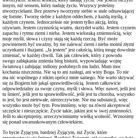
innym, niż sensem, który nadaję życiu. Wszyscy jesteśmy
stworzycielami. Bez przerwy tworzymy siebie w stale odnawiającej
się formie. Tworzę siebie z każdym oddechem, z każdą myślą, z
każdym czynem. Jednocześnie nie jestem tylko akcją, którą
ożywiam. Jestem czynnością wiatru, skrzydeł ważki. Jestem czynem
zapachu i rytmu ziemi i nieba. Jestem wieloraką zmiennością, więc
moje myśli, słowa i czyny stają się każdą rzeczą. Być może
powinienem być uważny, by nie zalewać ziemi i nieba moimi złymi
uczynkami i iluzjami. „Ja jestem” jest całością, którą mogę dowolnie
zmieniać, w każdej chwili. Tak jak człowiek, który z powodu
swego zabłąkania zmienia bieg historii, wypowiadając wojnę
światową i zabijając miliony podobnych mu ludzi. Mam moc
kochania niszczenia. Nie są to ani zasługi, ani winy Boga. To nie
ma nic wspólnego z nikim oprócz mnie samego. Nie warto skrywać
się za Bogiem lub jakąś sprawiedliwością. Jestem całkowicie
odpowiedzialny za swoje czyny, myśli i słowa. Więc nawet, jeśli jest
tu śmierć, jeśli jest tu sprawiedliwość, jeśli jest tu choroba, wszystko
to jest, bo jest nietrwałe, nierzeczywiste. Nie ma substancji, więc
wszystko może być tym. Powinniśmy, więc na równi akceptować
szczęście i nieszczęście. Życie takie, jakim jest w swej zmienności.
Jeśli to akceptujemy, urzeczywistniamy wielką wolność. Wznosimy
się ponad uwarunkowanym człowiekiem.
To bycie Żyjącym, bardziej Żyjącym, niż Życie, które
przeciwstawia się śmierci. Bardziej Żyjącym, niż wszystko, co żyje.