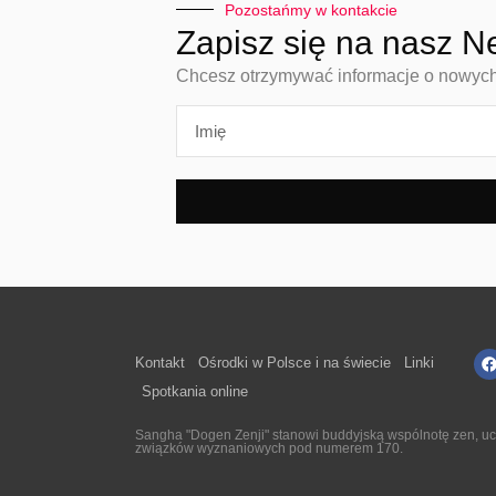
Pozostańmy w kontakcie
Zapisz się na nasz N
Chcesz otrzymywać informacje o nowych n
Kontakt
Ośrodki w Polsce i na świecie
Linki
Spotkania online
Sangha "Dogen Zenji" stanowi buddyjską wspólnotę zen, ucz
związków wyznaniowych pod numerem 170.