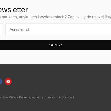
ewsletter
aukach, artykułach i wydarzeniach? Zapisz się do naszej list
ZAPISZ
niów Mistrza Kaisena, wpisaną do rejestru kościołów i