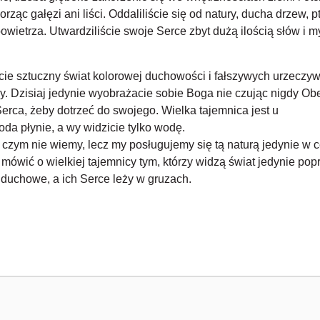
ząc gałęzi ani liści. Oddaliliście się od natury, ducha drzew, p
owietrza. Utwardziliście swoje Serce zbyt dużą ilością słów i my
ie sztuczny świat kolorowej duchowości i fałszywych urzeczyw
czy. Dzisiaj jedynie wyobrażacie sobie Boga nie czując nigdy 
Serca, żeby dotrzeć do swojego. Wielka tajemnica jest u
da płynie, a wy widzicie tylko wodę.
 czym nie wiemy, lecz my posługujemy się tą naturą jedynie w 
 mówić o wielkiej tajemnicy tym, którzy widzą świat jedynie po
duchowe, a ich Serce leży w gruzach.