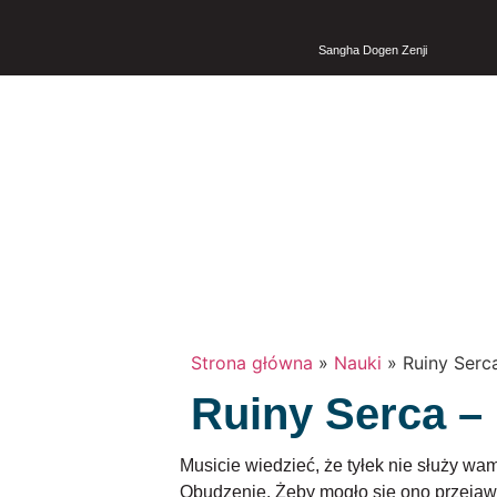
Sangha Dogen Zenji
Strona główna
»
Nauki
»
Ruiny Serca
Ruiny Serca – 
Musicie wiedzieć, że tyłek nie służy wam
Obudzenie. Żeby mogło się ono przejawić