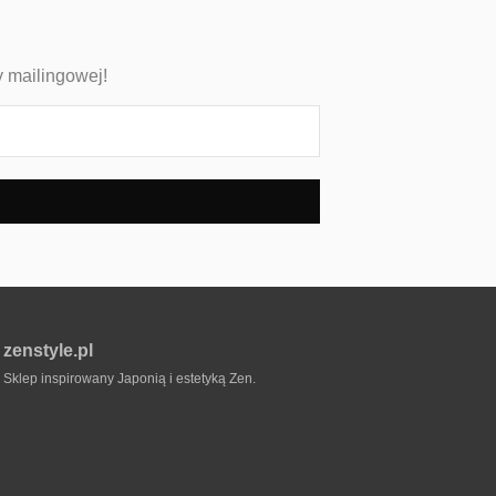
y mailingowej!
zenstyle.pl
Sklep inspirowany Japonią i estetyką Zen.