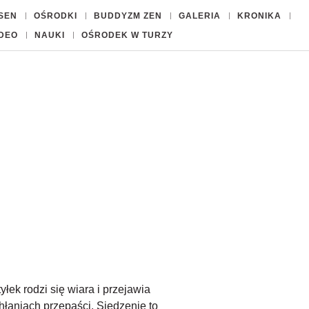
ISEN
OŚRODKI
BUDDYZM ZEN
GALERIA
KRONIKA
IDEO
NAUKI
OŚRODEK W TURZY
łek rodzi się wiara i przejawia
hłaniach przepaści. Siedzenie to