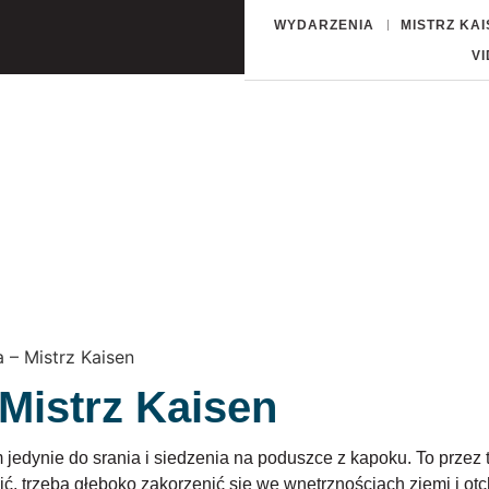
WYDARZENIA
MISTRZ KA
V
 – Mistrz Kaisen
Mistrz Kaisen
 jedynie do srania i siedzenia na poduszce z kapoku. To przez ty
, trzeba głęboko zakorzenić się we wnętrznościach ziemi i otc