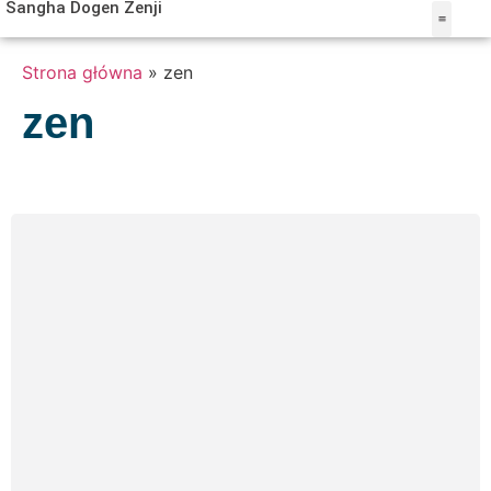
Sangha Dogen Zenji
MISTRZ KAI
BUDDYZM ZEN
OŚRODEK W TUR
Strona główna
»
zen
zen