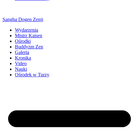
Sangha Dogen Zenji
Wydarzenia
Mistrz Kaisen
Ośrodki
Buddyzm Zen
Galeria
Kronika
Video
Nauki
Ośrodek w Turzy