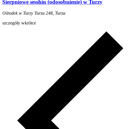
Sierpniowe sesshin (odosobnienie) w Turzy
Ośrodek w Turzy
Turza 248, Turza
szczegóły wkrótce