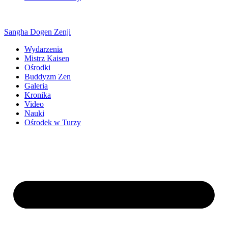
Sangha Dogen Zenji
Wydarzenia
Mistrz Kaisen
Ośrodki
Buddyzm Zen
Galeria
Kronika
Video
Nauki
Ośrodek w Turzy