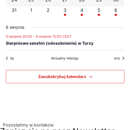
0 wydarzenia
0 wydarzenia
0 wydarzenia
1 wydarzenie
1 wydarzenie
1 wydarzenie
1 wyda
31
1
2
3
4
5
6
6 sierpnia
6 sierpnia 20:00
–
9 sierpnia 15:00
CEST
Sierpniowe sesshin (odosobnienie) w Turzy
lip
Aktualny miesiąc
wrz
Zasubskrybuj kalendarz
Pozostańmy w kontakcie